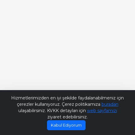
Bana Soru Sor | Ask Me
Hizmetlerimizden en iyi şekilde faydalanabilmeniz için
çerezler kullanıyoruz. Çerez politikamıza
buradan
ulaşabilirsiniz. KVKK detayları için
web sayfamızı
ziyaret edebilirsiniz.
Kabul Ediyorum